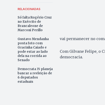
RELACIONADAS
Só falta Rogério Cruz
no Exército de
Brancaleone de
Marconi Perillo
vai permanecer no com
Gustavo Mendanha
posta foto com
Gracinha Caiado e
Com Gilvane Felipe, o C
pode estar ao lado
dela na corrida ao
democracia.
Senado
Democrata 35 planeja
bancar a reeleição de
6 deputados
estaduais