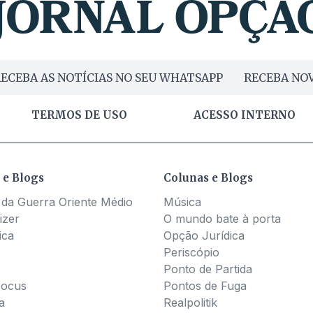
ECEBA AS NOTÍCIAS NO SEU WHATSAPP
RECEBA NOV
TERMOS DE USO
ACESSO INTERNO
 e Blogs
Colunas e Blogs
 da Guerra Oriente Médio
Música
izer
O mundo bate à porta
ica
Opção Jurídica
Periscópio
Ponto de Partida
Pocus
Pontos de Fuga
a
Realpolitik