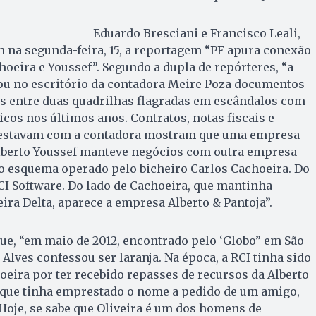
Eduardo Bresciani e Francisco Leali,
m na segunda-feira, 15, a reportagem “PF apura conexão
hoeira e Youssef”. Segundo a dupla de repórteres, “a
rou no escritório da contadora Meire Poza documentos
s entre duas quadrilhas flagradas em escândalos com
icos nos últimos anos. Contratos, notas fiscais e
e estavam com a contadora mostram que uma empresa
Alberto Youssef manteve negócios com outra empresa
no esquema operado pelo bicheiro Carlos Cachoeira. Do
RCI Software. Do lado de Cachoeira, que mantinha
ira Delta, aparece a empresa Alberto & Pantoja”.
ue, “em maio de 2012, encontrado pelo ‘Globo” em São
 Alves confessou ser laranja. Na época, a RCI tinha sido
hoeira por ter recebido repasses de recursos da Alberto
u que tinha emprestado o nome a pedido de um amigo,
Hoje, se sabe que Oliveira é um dos homens de