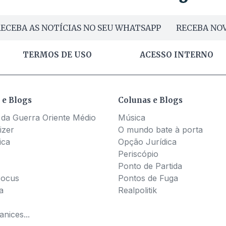
ECEBA AS NOTÍCIAS NO SEU WHATSAPP
RECEBA NOV
TERMOS DE USO
ACESSO INTERNO
 e Blogs
Colunas e Blogs
 da Guerra Oriente Médio
Música
izer
O mundo bate à porta
ica
Opção Jurídica
Periscópio
Ponto de Partida
Pocus
Pontos de Fuga
a
Realpolitik
nices...