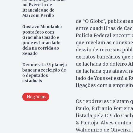
no Exército de
Brancaleone de
Marconi Perillo
de “O Globo”, publicara
Gustavo Mendanha
entre quadrilhas de Cac
posta foto com
Polícia Federal encont
Gracinha Caiado e
que revelam as conexõe
pode estar ao lado
dela na corrida ao
desvio de recursos públ
Senado
extratos bancários qu
de fachada do doleiro 
Democrata 35 planeja
bancar a reeleição de
de fachada que atuava 
6 deputados
lado de Youssef está a 
estaduais
ligações com a empreite
Negócios
Os repórteres relatam q
Paulo, Eufranio Ferreira
listada pela CPI do Cac
& Pantoja. Alves conto
Waldomiro de Oliveira. 