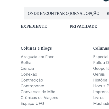
ONDE ENCONTRAR O JORNAL OPÇÃO
R
EXPEDIENTE
PRIVACIDADE
Colunas e Blogs
Colunas
Araguaia em Foco
Especial
Bolha
Faltou D
Ciência
Geopolít
Conexão
Gerais
Contradição
História
Contraponto
Hocus 
Conversas de Mãe
Imprens
Crônicas de Viagens
Livros
Espaço UFG
Machadia