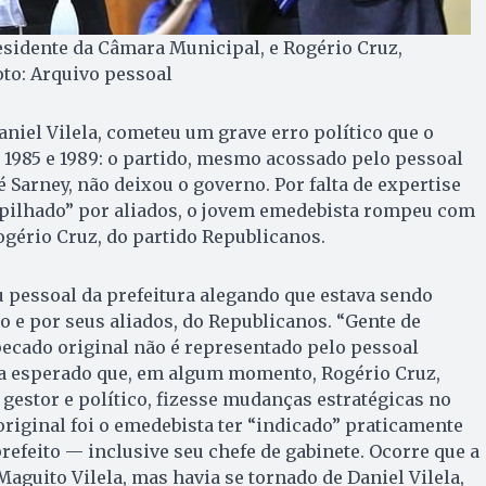
sidente da Câmara Municipal, e Rogério Cruz,
oto: Arquivo pessoal
niel Vilela, cometeu um grave erro político que o
1985 e 1989: o partido, mesmo acossado pelo pessoal
 Sarney, não deixou o governo. Por falta de expertise
o “pilhado” por aliados, o jovem emedebista rompeu com
Rogério Cruz, do partido Republicanos.
eu pessoal da prefeitura alegando que estava sendo
to e por seus aliados, do Republicanos. “Gente de
 pecado original não é representado pelo pessoal
a esperado que, em algum momento, Rogério Cruz,
 gestor e político, fizesse mudanças estratégicas no
original foi o emedebista ter “indicado” praticamente
refeito — inclusive seu chefe de gabinete. Ocorre que a
Maguito Vilela, mas havia se tornado de Daniel Vilela,