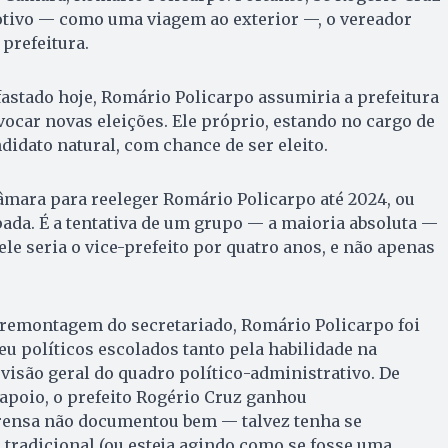
otivo — como uma viagem ao exterior —, o vereador
prefeitura.
fastado hoje, Romário Policarpo assumiria a prefeitura
vocar novas eleições. Ele próprio, estando no cargo de
ndidato natural, com chance de ser eleito.
ara para reeleger Romário Policarpo até 2024, ou
pada. É a tentativa de um grupo — a maioria absoluta —
, ele seria o vice-prefeito por quatro anos, e não apenas
 remontagem do secretariado, Romário Policarpo foi
u políticos escolados tanto pela habilidade na
 visão geral do quadro político-administrativo. De
apoio, o prefeito Rogério Cruz ganhou
rensa não documentou bem — talvez tenha se
tradicional (ou esteja agindo como se fosse uma