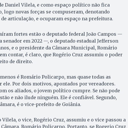
 Daniel Vilela, e como espaço político não fica
o, logo novas forças se compuseram, denotando
 de articulação, e ocuparam espaço na prefeitura.
saíram fortes estão o deputado federal João Campos —
a senador em 2022 —, o deputado estadual Jefferson
anos, e o presidente da Câmara Municipal, Romário
 Sem contar, é claro, que Rogério Cruz assumiu o poder
eito de direito.
e menos é Romário Policarpo, mas quase todas as
 ele. Por dois motivos, apontados por vereadores.
com os aliados, o jovem político cumpre. Se não pode
stão e não ilude ninguém. Ele é confiável. Segundo,
âmara, é o vice-prefeito de Goiânia.
Vilela, o vice, Rogério Cruz, assumiu e o vice passou a
 Câmara, Romário Policarpo. Portanto, se Rogerio Cruz