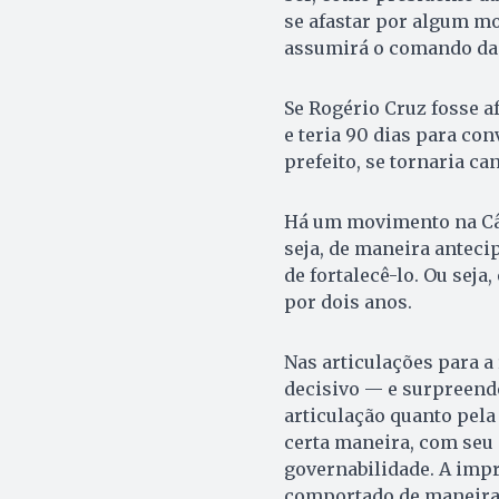
se afastar por algum m
assumirá o comando da 
Se Rogério Cruz fosse a
e teria 90 dias para con
prefeito, se tornaria ca
Há um movimento na Câm
seja, de maneira anteci
de fortalecê-lo. Ou seja
por dois anos.
Nas articulações para a
decisivo — e surpreende
articulação quanto pela
certa maneira, com seu 
governabilidade. A imp
comportado de maneira 