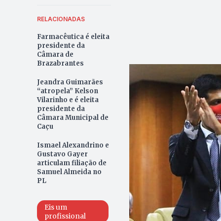
RELACIONADAS
Farmacêutica é eleita
presidente da
Câmara de
Brazabrantes
Jeandra Guimarães
“atropela” Kelson
Vilarinho e é eleita
presidente da
Câmara Municipal de
Caçu
Ismael Alexandrino e
Gustavo Gayer
articulam filiação de
Samuel Almeida no
PL
Eis um
profissional