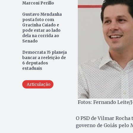
Marconi Perillo
Gustavo Mendanha
posta foto com
Gracinha Caiado e
pode estar ao lado
dela na corrida ao
Senado
Democrata 35 planeja
bancar a reeleição de
6 deputados
estaduais
Articulação
Fotos: Fernando Leite/
O PSD de Vilmar Rocha t
governo de Goiás pelo M