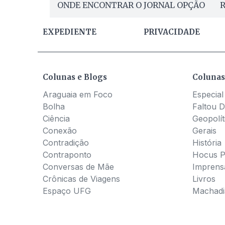
ONDE ENCONTRAR O JORNAL OPÇÃO
R
EXPEDIENTE
PRIVACIDADE
Colunas e Blogs
Colunas
Araguaia em Foco
Especial
Bolha
Faltou D
Ciência
Geopolít
Conexão
Gerais
Contradição
História
Contraponto
Hocus 
Conversas de Mãe
Imprens
Crônicas de Viagens
Livros
Espaço UFG
Machadia