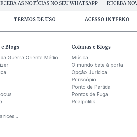
ECEBA AS NOTÍCIAS NO SEU WHATSAPP
RECEBA NOV
TERMOS DE USO
ACESSO INTERNO
 e Blogs
Colunas e Blogs
 da Guerra Oriente Médio
Música
izer
O mundo bate à porta
ica
Opção Jurídica
Periscópio
Ponto de Partida
Pocus
Pontos de Fuga
a
Realpolitik
nices...