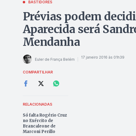
BASTIDORES
Prévias podem decidi
Aparecida será Sand
Mendanha
17 janeiro 2016 às 01h39
Euler de França Belém
COMPARTILHAR
RELACIONADAS
Só falta Rogério Cruz
no Exército de
Brancaleone de
Marconi Perillo