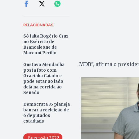
RELACIONADAS
Só falta Rogério Cruz
no Exército de
Brancaleone de
Marconi Perillo
MDB”, afirma o presiden
Gustavo Mendanha
posta foto com
Gracinha Caiado e
pode estar ao lado
dela na corrida ao
Senado
Democrata 35 planeja
bancar a reeleição de
6 deputados
estaduais
Sucessão 2022