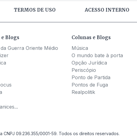
TERMOS DE USO
ACESSO INTERNO
 e Blogs
Colunas e Blogs
 da Guerra Oriente Médio
Música
izer
O mundo bate à porta
ica
Opção Jurídica
Periscópio
Ponto de Partida
Pocus
Pontos de Fuga
a
Realpolitik
nices...
a CNPJ 09.236.355/0001-59. Todos os direitos reservados.