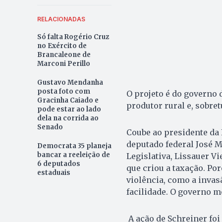
RELACIONADAS
Só falta Rogério Cruz
no Exército de
Brancaleone de
Marconi Perillo
Gustavo Mendanha
posta foto com
O projeto é do governo 
Gracinha Caiado e
produtor rural e, sobre
pode estar ao lado
dela na corrida ao
Senado
Coube ao presidente da 
deputado federal José M
Democrata 35 planeja
bancar a reeleição de
Legislativa, Lissauer V
6 deputados
que criou a taxação. P
estaduais
violência, como a invas
facilidade. O governo m
A ação de Schreiner foi