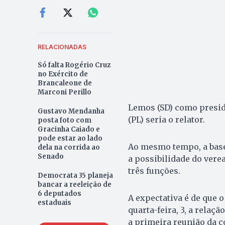
RELACIONADAS
Só falta Rogério Cruz
no Exército de
Brancaleone de
Marconi Perillo
Lemos (SD) como preside
Gustavo Mendanha
(PL) seria o relator.
posta foto com
Gracinha Caiado e
pode estar ao lado
Ao mesmo tempo, a base 
dela na corrida ao
Senado
a possibilidade do vere
três funções.
Democrata 35 planeja
bancar a reeleição de
6 deputados
A expectativa é de que o
estaduais
quarta-feira, 3, a rela
a primeira reunião da c