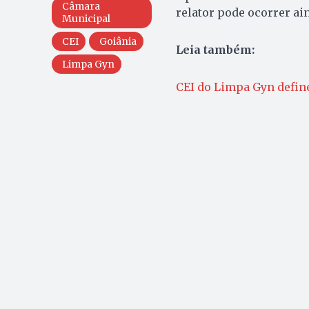
Câmara
relator pode ocorrer a
Municipal
CEI
Goiânia
Leia também:
Limpa Gyn
CEI do Limpa Gyn define