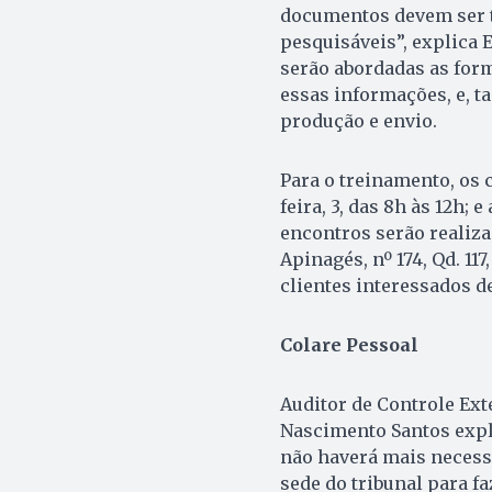
documentos devem ser t
pesquisáveis”, explica 
serão abordadas as form
essas informações, e, t
produção e envio.
Para o treinamento, os 
feira, 3, das 8h às 12h; 
encontros serão realiza
Apinagés, nº 174, Qd. 11
clientes interessados d
Colare Pessoal
Auditor de Controle Ext
Nascimento Santos expli
não haverá mais necess
sede do tribunal para fa