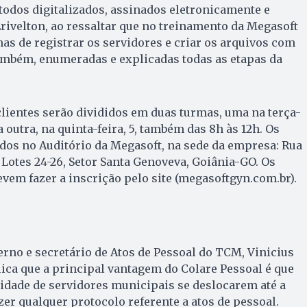
odos digitalizados, assinados eletronicamente e
Erivelton, ao ressaltar que no treinamento da Megasoft
as de registrar os servidores e criar os arquivos com
ambém, enumeradas e explicadas todas as etapas da
clientes serão divididos em duas turmas, uma na terça-
e a outra, na quinta-feira, 5, também das 8h às 12h. Os
dos no Auditório da Megasoft, na sede da empresa: Rua
7, Lotes 24-26, Setor Santa Genoveva, Goiânia-GO. Os
evem fazer a inscrição pelo site (megasoftgyn.com.br).
erno e secretário de Atos de Pessoal do TCM, Vinicius
ca que a principal vantagem do Colare Pessoal é que
idade de servidores municipais se deslocarem até a
zer qualquer protocolo referente a atos de pessoal.