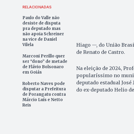
RELACIONADAS
Paulo do Valle não
desiste de disputa
pra deputado mas
não apoia Schreiner
na vice de Daniel
Hiago —, do União Brasi
Vilela
de Renato de Castro.
Marconi Perillo quer
ser “dono” de metade
de Flávio Bolsonaro
Na eleição de 2024, Prof
em Goiás
popularíssimo no munic
deputado estadual José 
Roberto Naves pode
disputar a Prefeitura
do ex-deputado Helio de
de Porangatu contra
Márcio Luís e Netto
Reis