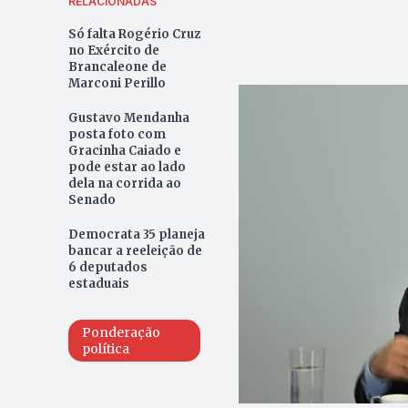
RELACIONADAS
Só falta Rogério Cruz
no Exército de
Brancaleone de
Marconi Perillo
Gustavo Mendanha
posta foto com
Gracinha Caiado e
pode estar ao lado
dela na corrida ao
Senado
Democrata 35 planeja
bancar a reeleição de
6 deputados
estaduais
Ponderação
política