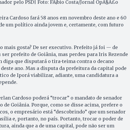
nador pelo PSD| Foto: FÃ¡bio Costa/Jornal OpÃ§Ã£o
eira Cardoso fará 58 anos em novembro deste ano e 60
de um político ainda jovem e, certamente, com futuro
 mais gosta? De ser executivo. Prefeito já foi — de
ser prefeito de Goiânia, mas perdeu para Iris Rezende
 diga que disputará o tira-teima contra o decano
deste ano. Mas a disputa da prefeitura da capital pode
ítico de Iporá viabilizar, adiante, uma candidatura a
epende.
rlan Cardoso poderá “trocar” o mandato de senador
o de Goiânia. Porque, como se disse acima, prefere o
ucos, o empresário está “descobrindo” que um senador
lia e, portanto, no país. Portanto, trocar o poder de
ura, ainda que a de uma capital, pode não ser um