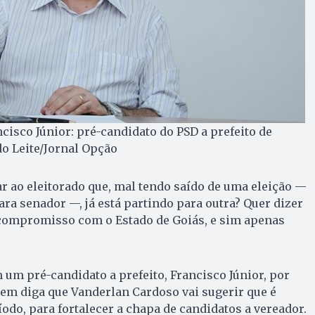
cisco Júnior: pré-candidato do PSD a prefeito de
do Leite/Jornal Opção
ar ao eleitorado que, mal tendo saído de uma eleição —
ara senador —, já está partindo para outra? Quer dizer
compromisso com o Estado de Goiás, e sim apenas
m um pré-candidato a prefeito, Francisco Júnior, por
em diga que Vanderlan Cardoso vai sugerir que é
íodo, para fortalecer a chapa de candidatos a vereador.