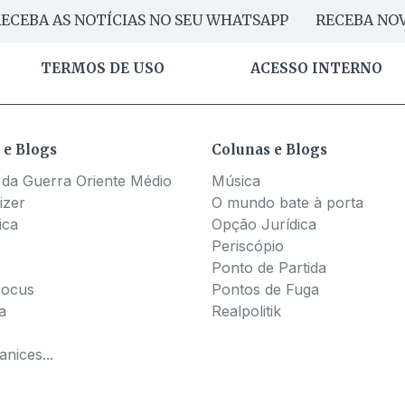
ECEBA AS NOTÍCIAS NO SEU WHATSAPP
RECEBA NOV
TERMOS DE USO
ACESSO INTERNO
 e Blogs
Colunas e Blogs
 da Guerra Oriente Médio
Música
izer
O mundo bate à porta
ica
Opção Jurídica
Periscópio
Ponto de Partida
Pocus
Pontos de Fuga
a
Realpolitik
nices...