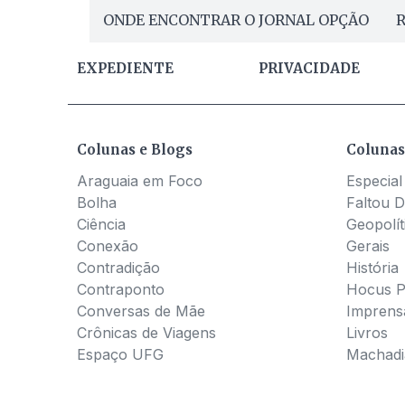
ONDE ENCONTRAR O JORNAL OPÇÃO
R
EXPEDIENTE
PRIVACIDADE
Colunas e Blogs
Colunas
Araguaia em Foco
Especial
Bolha
Faltou D
Ciência
Geopolít
Conexão
Gerais
Contradição
História
Contraponto
Hocus 
Conversas de Mãe
Imprens
Crônicas de Viagens
Livros
Espaço UFG
Machadia