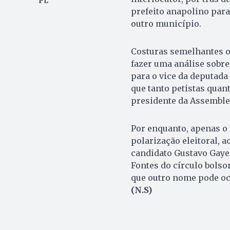
PL
prefeito anapolino para
outro município.
Costuras semelhantes o
fazer uma análise sobr
para o vice da deputada 
que tanto petistas quan
presidente da Assemblei
Por enquanto, apenas o P
polarização eleitoral, a
candidato Gustavo Gayer
Fontes do círculo bolso
que outro nome pode ocu
(N.S)