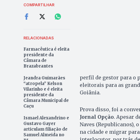
COMPARTILHAR
RELACIONADAS
Farmacêutica é eleita
presidente da
Câmara de
Brazabrantes
perfil de gestor para o
Jeandra Guimarães
“atropela” Kelson
eleitorais para as gran
Vilarinho e é eleita
Goiânia.
presidente da
Câmara Municipal de
Caçu
Prova disso, foi a conv
Jornal Opção
. Apesar d
Ismael Alexandrino e
Gustavo Gayer
Naves (Republicanos), o
articulam filiação de
na cidade e migrar para
Samuel Almeida no
interlocutor, por trás d