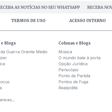
ECEBA AS NOTÍCIAS NO SEU WHATSAPP
RECEBA NOV
TERMOS DE USO
ACESSO INTERNO
 e Blogs
Colunas e Blogs
 da Guerra Oriente Médio
Música
izer
O mundo bate à porta
ica
Opção Jurídica
Periscópio
Ponto de Partida
Pocus
Pontos de Fuga
a
Realpolitik
nices...