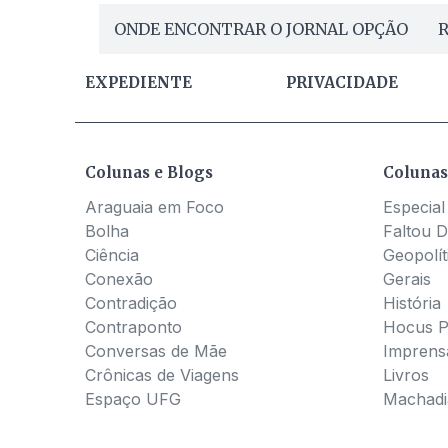
ONDE ENCONTRAR O JORNAL OPÇÃO
R
EXPEDIENTE
PRIVACIDADE
Colunas e Blogs
Colunas
Araguaia em Foco
Especial
Bolha
Faltou D
Ciência
Geopolít
Conexão
Gerais
Contradição
História
Contraponto
Hocus 
Conversas de Mãe
Imprens
Crônicas de Viagens
Livros
Espaço UFG
Machadia