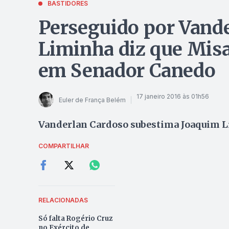
BASTIDORES
Perseguido por Vande
Liminha diz que Misae
em Senador Canedo
17 janeiro 2016 às 01h56
Euler de França Belém
Vanderlan Cardoso subestima Joaquim Lim
COMPARTILHAR
RELACIONADAS
Só falta Rogério Cruz
no Exército de