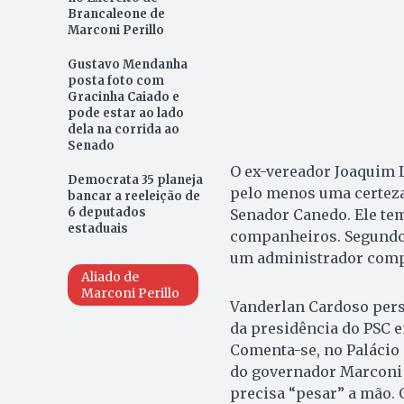
Brancaleone de
Marconi Perillo
Gustavo Mendanha
posta foto com
Gracinha Caiado e
pode estar ao lado
dela na corrida ao
Senado
O ex-vereador Joaquim L
Democrata 35 planeja
pelo menos uma certeza n
bancar a reeleição de
6 deputados
Senador Canedo. Ele tem
estaduais
companheiros. Segundo, 
um administrador comp
Aliado de
Marconi Perillo
Vanderlan Cardoso pers
da presidência do PSC em
Comenta-se, no Palácio
do governador Marconi 
precisa “pesar” a mão.