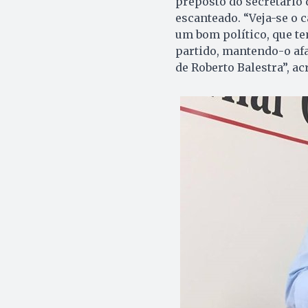
preposto do secretário d
escanteado. “Veja-se o c
um bom político, que te
partido, mantendo-o afas
de Roberto Balestra”, ac