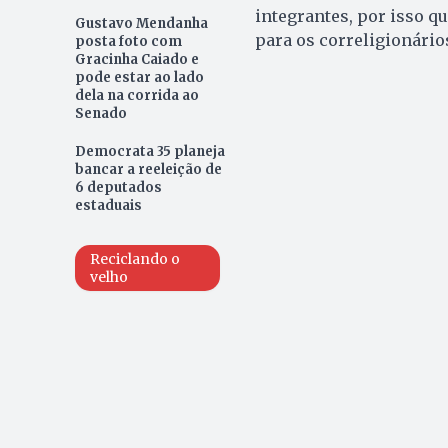
integrantes, por isso qu
Gustavo Mendanha
para os correligionário
posta foto com
Gracinha Caiado e
pode estar ao lado
dela na corrida ao
Senado
Democrata 35 planeja
bancar a reeleição de
6 deputados
estaduais
Reciclando o
velho