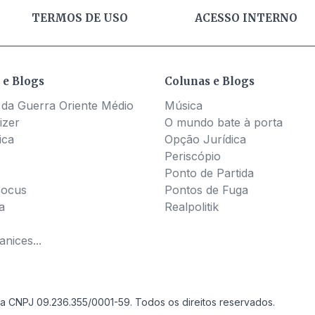
TERMOS DE USO
ACESSO INTERNO
 e Blogs
Colunas e Blogs
 da Guerra Oriente Médio
Música
izer
O mundo bate à porta
ica
Opção Jurídica
Periscópio
Ponto de Partida
Pocus
Pontos de Fuga
a
Realpolitik
nices...
a CNPJ 09.236.355/0001-59. Todos os direitos reservados.