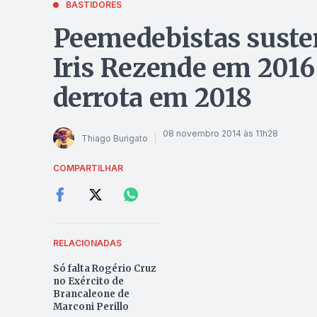
BASTIDORES
Peemedebistas suste
Iris Rezende em 2016 
derrota em 2018
08 novembro 2014 às 11h28
Thiago Burigato
COMPARTILHAR
RELACIONADAS
Só falta Rogério Cruz
no Exército de
Brancaleone de
Marconi Perillo