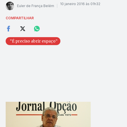
10 janeiro 2016 às 01h32
Euler de França Belém
COMPARTILHAR
“É preciso abrir espaço”