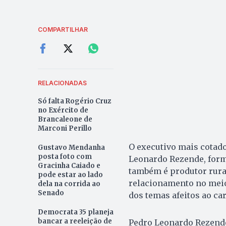
COMPARTILHAR
RELACIONADAS
Só falta Rogério Cruz
no Exército de
Brancaleone de
Marconi Perillo
O executivo mais cotado
Gustavo Mendanha
posta foto com
Leonardo Rezende, form
Gracinha Caiado e
também é produtor rural
pode estar ao lado
relacionamento no meio
dela na corrida ao
Senado
dos temas afeitos ao ca
Democrata 35 planeja
bancar a reeleição de
Pedro Leonardo Rezende