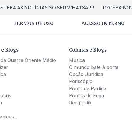
ECEBA AS NOTÍCIAS NO SEU WHATSAPP
RECEBA NOV
TERMOS DE USO
ACESSO INTERNO
 e Blogs
Colunas e Blogs
 da Guerra Oriente Médio
Música
izer
O mundo bate à porta
ica
Opção Jurídica
Periscópio
Ponto de Partida
Pocus
Pontos de Fuga
a
Realpolitik
nices...