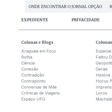
ONDE ENCONTRAR O JORNAL OPÇÃO
R
EXPEDIENTE
PRIVACIDADE
Colunas e Blogs
Colunas
Araguaia em Foco
Especial
Bolha
Faltou D
Ciência
Geopolít
Conexão
Gerais
Contradição
História
Contraponto
Hocus 
Conversas de Mãe
Imprens
Crônicas de Viagens
Livros
Espaço UFG
Machadia