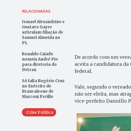
RELACIONADAS
Ismael Alexandrino e
Gustavo Gayer
articulam filiação de
Samuel Almeida no
PL
Ronaldo Caiado
De acordo com um veread
nomeia André Pio
aceita a candidatura da
para diretoria do
Detran
federal.
Só falta Rogério Cruz
no Exército de
Vale, segundo o vereado
Brancaleone de
não ser eleita, mas atra
Marconi Perillo
vice-prefeito Dannillo P
Crise Política