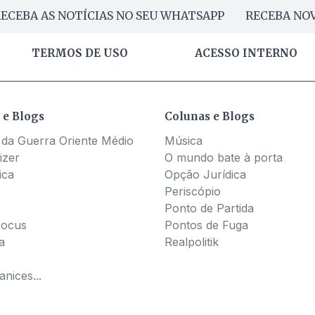
ECEBA AS NOTÍCIAS NO SEU WHATSAPP
RECEBA NOV
TERMOS DE USO
ACESSO INTERNO
 e Blogs
Colunas e Blogs
 da Guerra Oriente Médio
Música
izer
O mundo bate à porta
ica
Opção Jurídica
Periscópio
Ponto de Partida
Pocus
Pontos de Fuga
a
Realpolitik
nices...