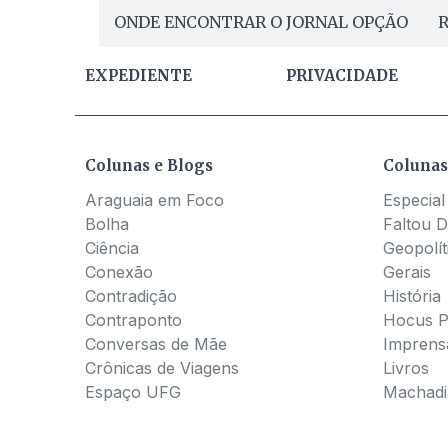
ONDE ENCONTRAR O JORNAL OPÇÃO
R
EXPEDIENTE
PRIVACIDADE
Colunas e Blogs
Colunas
Araguaia em Foco
Especial
Bolha
Faltou D
Ciência
Geopolít
Conexão
Gerais
Contradição
História
Contraponto
Hocus 
Conversas de Mãe
Imprens
Crônicas de Viagens
Livros
Espaço UFG
Machadia