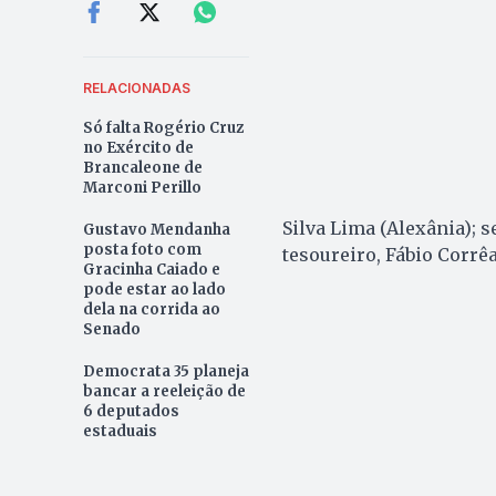
RELACIONADAS
Só falta Rogério Cruz
no Exército de
Brancaleone de
Marconi Perillo
Silva Lima (Alexânia); s
Gustavo Mendanha
posta foto com
tesoureiro, Fábio Corrêa
Gracinha Caiado e
pode estar ao lado
dela na corrida ao
Senado
Democrata 35 planeja
bancar a reeleição de
6 deputados
estaduais