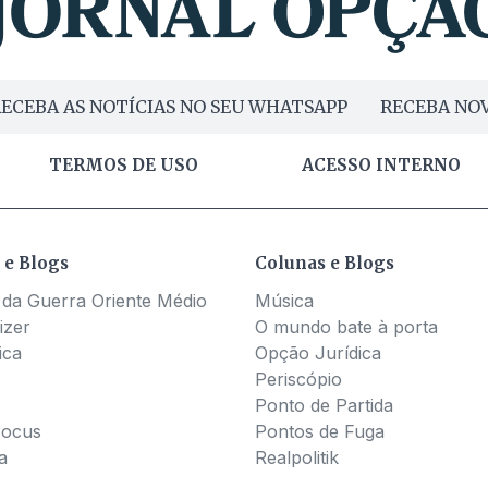
ECEBA AS NOTÍCIAS NO SEU WHATSAPP
RECEBA NOV
TERMOS DE USO
ACESSO INTERNO
 e Blogs
Colunas e Blogs
 da Guerra Oriente Médio
Música
izer
O mundo bate à porta
ica
Opção Jurídica
Periscópio
Ponto de Partida
Pocus
Pontos de Fuga
a
Realpolitik