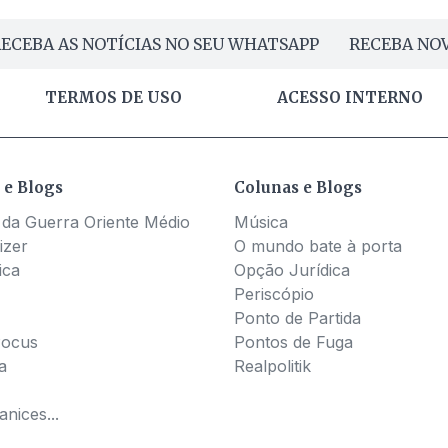
ECEBA AS NOTÍCIAS NO SEU WHATSAPP
RECEBA NOV
TERMOS DE USO
ACESSO INTERNO
 e Blogs
Colunas e Blogs
 da Guerra Oriente Médio
Música
izer
O mundo bate à porta
ica
Opção Jurídica
Periscópio
Ponto de Partida
Pocus
Pontos de Fuga
a
Realpolitik
nices...