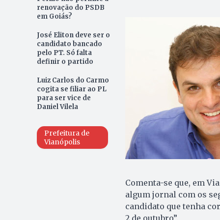
renovação do PSDB
em Goiás?
José Eliton deve ser o
candidato bancado
pelo PT. Só falta
definir o partido
Luiz Carlos do Carmo
cogita se filiar ao PL
para ser vice de
Daniel Vilela
Prefeitura de
Vianópolis
Comenta-se que, em Via
algum jornal com os seg
candidato que tenha cor
2 de outubro”.