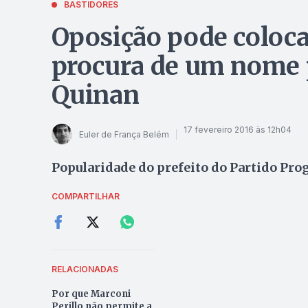
BASTIDORES
Oposição pode coloca
procura de um nome p
Quinan
17 fevereiro 2016 às 12h04
Euler de França Belém
Popularidade do prefeito do Partido Pro
COMPARTILHAR
RELACIONADAS
Por que Marconi
Perillo não permite a