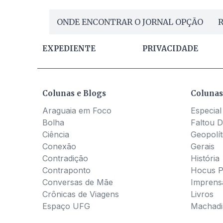
ONDE ENCONTRAR O JORNAL OPÇÃO
R
EXPEDIENTE
PRIVACIDADE
Colunas e Blogs
Colunas
Araguaia em Foco
Especial
Bolha
Faltou D
Ciência
Geopolít
Conexão
Gerais
Contradição
História
Contraponto
Hocus 
Conversas de Mãe
Imprens
Crônicas de Viagens
Livros
Espaço UFG
Machadia