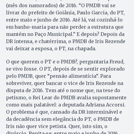
(mês dos namorados) de 2016. “O PMDB vai se
livrar do prefeito de Goiânia, Paulo Garcia, do PT,
entre maio e junho de 2016. Até lá, vai cozinhá-lo
em banho-maria para não perder a estrutura que
mantém no Paço Municipal.” E depois? Depois da
DR intensa, e chatérrima, o PMDB de Iris Rezende
vai deixar a esposa, o PT, na chapada.
O que querem o PT e o PMDB?, perguntaria Freud,
se vivo fosse. O PT, depois de se sentir explorado
pelo PMDB, quer “pensão alimentícia”. Para
sobreviver, quer bancar o vice de Iris Rezende na
disputa de 2016. Tem até o nome que, na tese do
petismo, o Rei Lear do PMDB avalia supostamente
como mais palatável: a deputada Adriana Accorsi.
O problema é que, cansado da DR interminável e
da decadência sem elegância do PT, o PMDB de
Iris não quer vice petista. Quer, isto sim, o
divórcio. Repita-se: entre maio e junho de 2016.