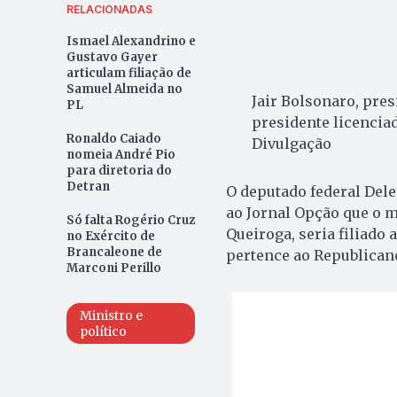
RELACIONADAS
Ismael Alexandrino e
Gustavo Gayer
articulam filiação de
Samuel Almeida no
Jair Bolsonaro, pres
PL
presidente licenciad
Ronaldo Caiado
Divulgação
nomeia André Pio
para diretoria do
Detran
O deputado federal Dele
ao Jornal Opção que o m
Só falta Rogério Cruz
Queiroga, seria filiado a
no Exército de
Brancaleone de
pertence ao Republican
Marconi Perillo
Ministro e
político