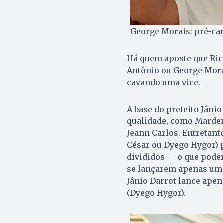
George Morais: pré-can
Há quem aposte que Rica
Antônio ou George Morais
cavando uma vice.
A base do prefeito Jâni
qualidade, como Marden 
Jeann Carlos. Entretant
César ou Dyego Hygor) p
divididos — o que poder
se lançarem apenas um c
Jânio Darrot lance ape
(Dyego Hygor).