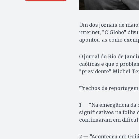
Um dos jornais de maio
internet, “O Globo” div
apontou-as como exempl
O jornal do Rio de Janei
caóticas e que o proble
“presidente” Michel Te
Trechos da reportagem 
1 — “Na emergência da c
significativos na folha
continuaram em dificuld
2 — “Aconteceu em Goiá