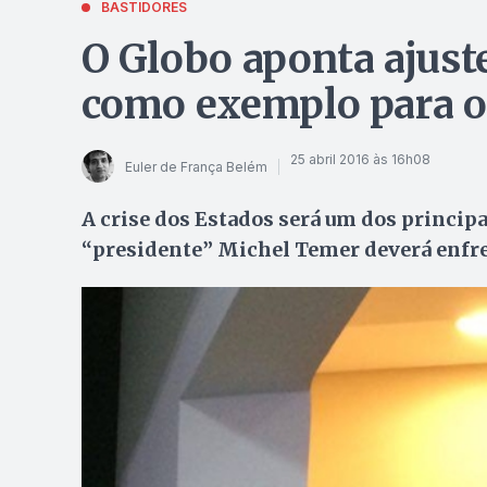
BASTIDORES
O Globo aponta ajust
como exemplo para o
25 abril 2016 às 16h08
Euler de França Belém
A crise dos Estados será um dos princip
“presidente” Michel Temer deverá enfr