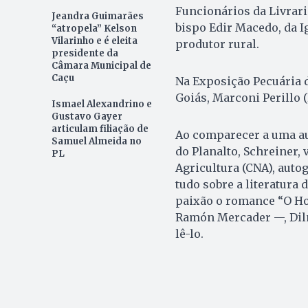
Funcionários da Livrari
Jeandra Guimarães
bispo Edir Macedo, da Ig
“atropela” Kelson
Vilarinho e é eleita
produtor rural.
presidente da
Câmara Municipal de
Caçu
Na Exposição Pecuária 
Goiás, Marconi Perillo 
Ismael Alexandrino e
Gustavo Gayer
articulam filiação de
Ao comparecer a uma au
Samuel Almeida no
do Planalto, Schreiner,
PL
Agricultura (CNA), autog
tudo sobre a literatura 
paixão o romance “O Ho
Ramón Mercader —, Dilma
lê-lo.