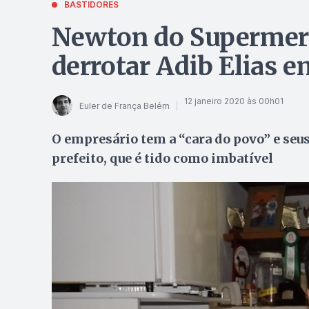
BASTIDORES
Newton do Supermerc
derrotar Adib Elias e
12 janeiro 2020 às 00h01
Euler de França Belém
O empresário tem a “cara do povo” e seu
prefeito, que é tido como imbatível