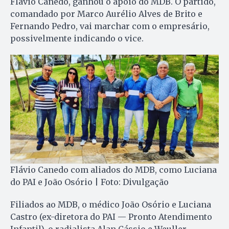
Flávio Canedo, ganhou o apoio do MDB. O partido,
comandado por Marco Aurélio Alves de Brito e
Fernando Pedro, vai marchar com o empresário,
possivelmente indicando o vice.
Flávio Canedo com aliados do MDB, como Luciana
do PAI e João Osório | Foto: Divulgação
Filiados ao MDB, o médico João Osório e Luciana
Castro (ex-diretora do PAI — Pronto Atendimento
Infantil), o radialista Alan Cássio e Weuller