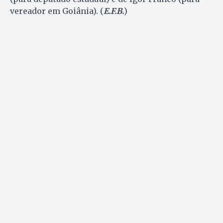
vereador em Goiânia). (
E.F.B.
)