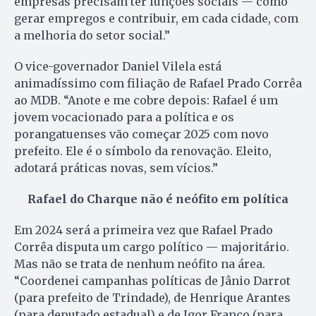
empresas precisam ter funções sociais — como
gerar empregos e contribuir, em cada cidade, com
a melhoria do setor social.”
O vice-governador Daniel Vilela está
animadíssimo com filiação de Rafael Prado Corrêa
ao MDB. “Anote e me cobre depois: Rafael é um
jovem vocacionado para a política e os
porangatuenses vão começar 2025 com novo
prefeito. Ele é o símbolo da renovação. Eleito,
adotará práticas novas, sem vícios.”
Rafael do Charque não é neófito em política
Em 2024 será a primeira vez que Rafael Prado
Corrêa disputa um cargo político — majoritário.
Mas não se trata de nenhum neófito na área.
“Coordenei campanhas políticas de Jânio Darrot
(para prefeito de Trindade), de Henrique Arantes
(para deputado estadual) e de Igor Franco (para