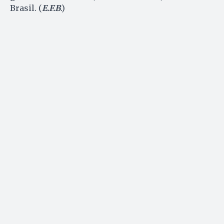
Brasil. (
E.F.B
.)