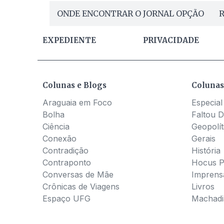
ONDE ENCONTRAR O JORNAL OPÇÃO
R
EXPEDIENTE
PRIVACIDADE
Colunas e Blogs
Colunas
Araguaia em Foco
Especial
Bolha
Faltou D
Ciência
Geopolít
Conexão
Gerais
Contradição
História
Contraponto
Hocus 
Conversas de Mãe
Imprens
Crônicas de Viagens
Livros
Espaço UFG
Machadia