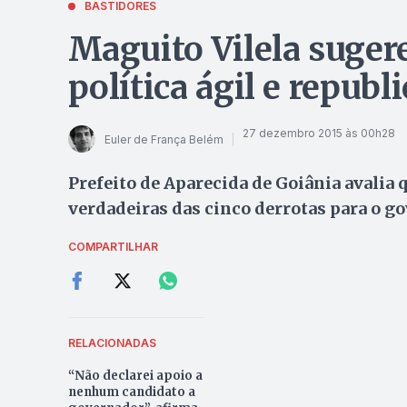
BASTIDORES
Maguito Vilela suger
política ágil e republ
27 dezembro 2015 às 00h28
Euler de França Belém
Prefeito de Aparecida de Goiânia avalia 
verdadeiras das cinco derrotas para o g
COMPARTILHAR
RELACIONADAS
“Não declarei apoio a
nenhum candidato a