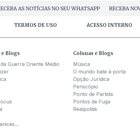
ECEBA AS NOTÍCIAS NO SEU WHATSAPP
RECEBA NOV
TERMOS DE USO
ACESSO INTERNO
 e Blogs
Colunas e Blogs
 da Guerra Oriente Médio
Música
izer
O mundo bate à porta
ica
Opção Jurídica
Periscópio
Ponto de Partida
Pocus
Pontos de Fuga
a
Realpolitik
nices...