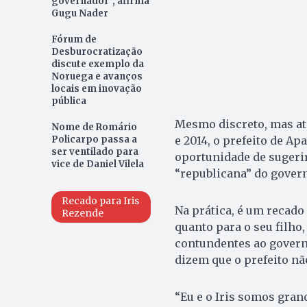
governador”, afirma
Gugu Nader
Fórum de
Desburocratização
discute exemplo da
Noruega e avanços
locais em inovação
pública
Mesmo discreto, mas ate
Nome de Romário
Policarpo passa a
e 2014, o prefeito de Ap
ser ventilado para
oportunidade de sugerir
vice de Daniel Vilela
“republicana” do govern
Recado para Iris
Na prática, é um recado
Rezende
quanto para o seu filho,
contundentes ao governa
dizem que o prefeito não
“Eu e o Iris somos gran