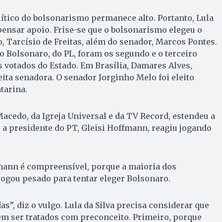
olítico do bolsonarismo permanece alto. Portanto, Lula
pensar apoio. Frise-se que o bolsonarismo elegeu o
, Tarcísio de Freitas, além do senador, Marcos Pontes.
o Bolsonaro, do PL, foram os segundo e o terceiro
 votados do Estado. Em Brasília, Damares Alves,
leita senadora. O senador Jorginho Melo foi eleito
tarina.
acedo, da Igreja Universal e da TV Record, estendeu a
e a presidente do PT, Gleisi Hoffmann, reagiu jogando
fmann é compreensível, porque a maioria dos
jogou pesado para tentar eleger Bolsonaro.
s”, diz o vulgo. Lula da Silva precisa considerar que
em ser tratados com preconceito. Primeiro, porque