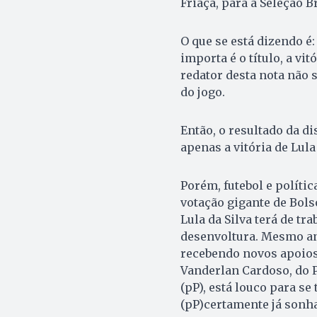
Friaça, para a Seleção Br
O que se está dizendo é: 
importa é o título, a vi
redator desta nota não s
do jogo.
Então, o resultado da d
apenas a vitória de Lula 
Porém, futebol e polític
votação gigante de Bolso
Lula da Silva terá de tr
desenvoltura. Mesmo ant
recebendo novos apoios,
Vanderlan Cardoso, do 
(pP), está louco para se
(pP)certamente já sonha