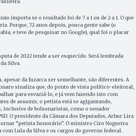
asileira.
não importa se o resultado foi de 7 a 1 ou de 2 a 1. O que
tória. Porque, 72 anos depois, pouca gente sabe (o
abia, e teve de pesquisar no Google), qual foi o placar
isputa de 2022 tende a ser esquecido. Será lembrada
da Silva.
a, apesar da fuzarca ser semelhante, são diferentes. A
naro sinaliza que, do ponto de vista político-eleitoral,
abalhar para esvaziá-lo, e já vem fazendo isto com
es de assumir, o petista está se agigantando,
 inclusive de bolsonaristas, como o senador
PSD. O presidente da Câmara dos Deputados, Arhur Lira
 tornar “petista honorário”. O ministro Ciro Nogueira
 com Lula da Silva e os cargos do governo federal.