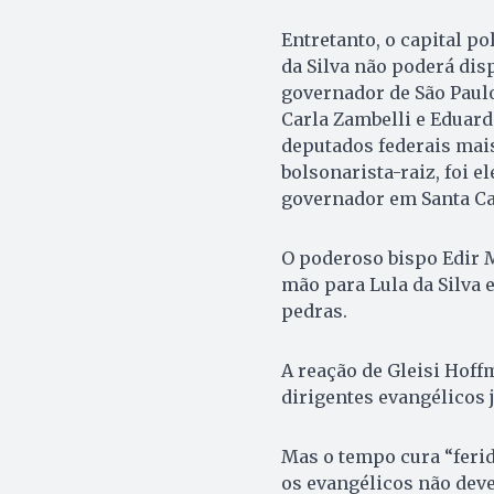
Entretanto, o capital p
da Silva não poderá dis
governador de São Paulo
Carla Zambelli e Eduard
deputados federais mais
bolsonarista-raiz, foi e
governador em Santa Ca
O poderoso bispo Edir M
mão para Lula da Silva 
pedras.
A reação de Gleisi Hof
dirigentes evangélicos 
Mas o tempo cura “ferida
os evangélicos não dev