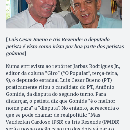
[
Luis Cesar Bueno e Iris Rezende: o deputado
petista é visto como irista por boa parte dos petistas
goianos
]
Numa entrevista ao repórter Jarbas Rodrigues Jr.,
editor da coluna “Giro” (“O Popular”, terça-feira,
9), o deputado estadual Luis Cesar Bueno (PT)
praticamente rifou o candidato do PT, Antônio
Gomide, da disputa do segundo turno. Para
disfarçar, o petista diz que Gomide “é o melhor
nome para” a “disputa”. No entanto, acrescenta o
que se pode chamar de realpolitik: “Mas
Vanderlan Cardoso (PSB) ou Iris Rezende (PMDB)
será a nossa opção caso um dos dois vá para o