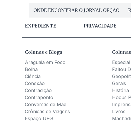
ONDE ENCONTRAR O JORNAL OPÇÃO
R
EXPEDIENTE
PRIVACIDADE
Colunas e Blogs
Colunas
Araguaia em Foco
Especial
Bolha
Faltou D
Ciência
Geopolít
Conexão
Gerais
Contradição
História
Contraponto
Hocus 
Conversas de Mãe
Imprens
Crônicas de Viagens
Livros
Espaço UFG
Machadia