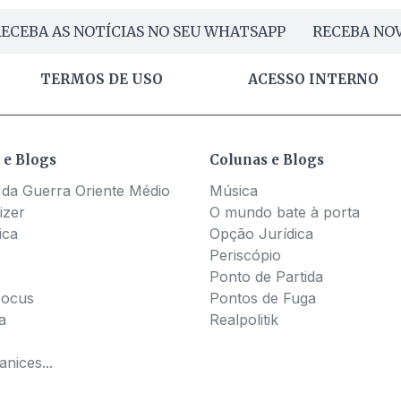
ECEBA AS NOTÍCIAS NO SEU WHATSAPP
RECEBA NOV
TERMOS DE USO
ACESSO INTERNO
 e Blogs
Colunas e Blogs
 da Guerra Oriente Médio
Música
izer
O mundo bate à porta
ica
Opção Jurídica
Periscópio
Ponto de Partida
Pocus
Pontos de Fuga
a
Realpolitik
nices...