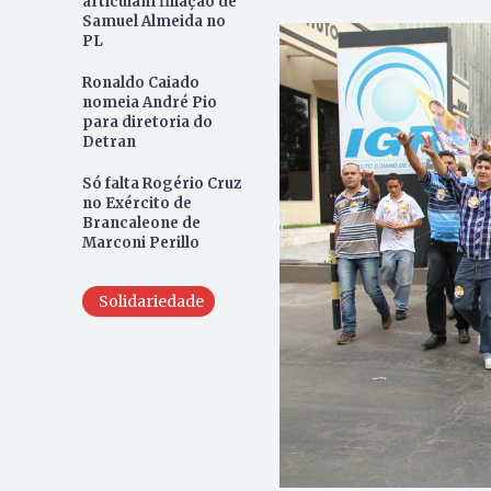
articulam filiação de
Samuel Almeida no
PL
Ronaldo Caiado
nomeia André Pio
para diretoria do
Detran
Só falta Rogério Cruz
no Exército de
Brancaleone de
Marconi Perillo
Solidariedade