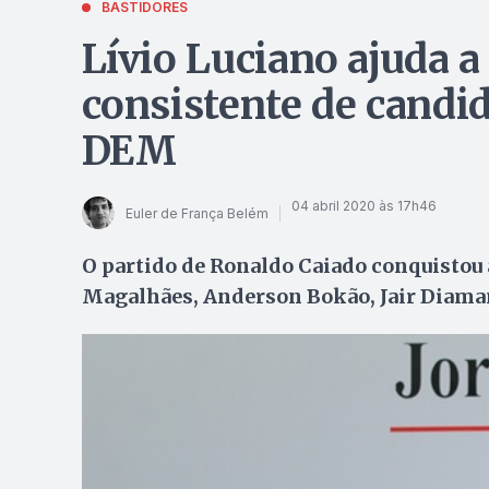
BASTIDORES
Lívio Luciano ajuda 
consistente de candid
DEM
04 abril 2020 às 17h46
Euler de França Belém
O partido de Ronaldo Caiado conquistou a
Magalhães, Anderson Bokão, Jair Diama