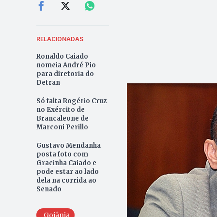
RELACIONADAS
Ronaldo Caiado
nomeia André Pio
para diretoria do
Detran
Só falta Rogério Cruz
no Exército de
Brancaleone de
Marconi Perillo
Gustavo Mendanha
posta foto com
Gracinha Caiado e
pode estar ao lado
dela na corrida ao
Senado
Goiânia