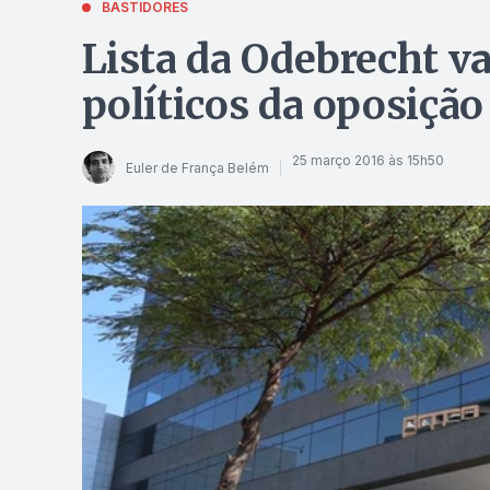
BASTIDORES
Lista da Odebrecht v
políticos da oposiçã
25 março 2016 às 15h50
Euler de França Belém