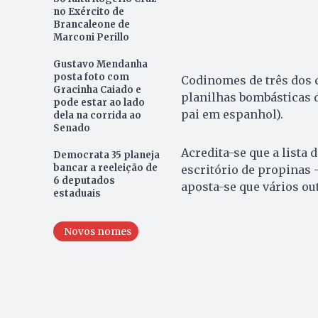
no Exército de
Brancaleone de
Marconi Perillo
Gustavo Mendanha
posta foto com
Codinomes de três dos q
Gracinha Caiado e
planilhas bombásticas d
pode estar ao lado
pai em espanhol).
dela na corrida ao
Senado
Acredita-se que a lista 
Democrata 35 planeja
bancar a reeleição de
escritório de propinas
6 deputados
aposta-se que vários out
estaduais
Novos nomes