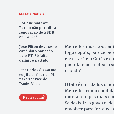
RELACIONADAS
Por que Marconi
Perillo não permite a
renovação do PSDB
em Goiás?
Meirelles mostra-se an
José Eliton deve ser o
candidato bancado
logo depois, parece per
pelo PT. Só falta
ele estará em Goiás e da
definir o partido
postulam outro discurso
Luiz Carlos do Carmo
desisto”.
cogita se filiar ao PL
para ser vice de
Daniel Vilela
O fato é que, dados o n
Meirelles como candidat
montar chapas mais con
Reviravolta?
Se desistir, o governado
envolver para fortalece