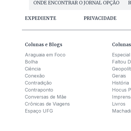
ONDE ENCONTRAR O JORNAL OPÇÃO
R
EXPEDIENTE
PRIVACIDADE
Colunas e Blogs
Colunas
Araguaia em Foco
Especial
Bolha
Faltou D
Ciência
Geopolít
Conexão
Gerais
Contradição
História
Contraponto
Hocus 
Conversas de Mãe
Imprens
Crônicas de Viagens
Livros
Espaço UFG
Machadia