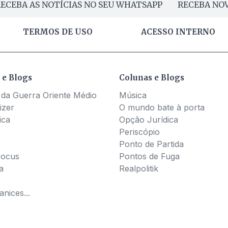
ECEBA AS NOTÍCIAS NO SEU WHATSAPP
RECEBA NOV
TERMOS DE USO
ACESSO INTERNO
 e Blogs
Colunas e Blogs
 da Guerra Oriente Médio
Música
izer
O mundo bate à porta
ica
Opção Jurídica
Periscópio
Ponto de Partida
Pocus
Pontos de Fuga
a
Realpolitik
nices...