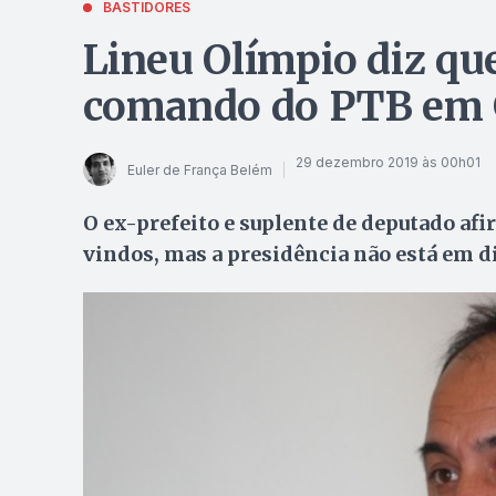
BASTIDORES
Lineu Olímpio diz qu
comando do PTB em 
29 dezembro 2019 às 00h01
Euler de França Belém
O ex-prefeito e suplente de deputado afi
vindos, mas a presidência não está em d