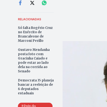
RELACIONADAS
Só falta Rogério Cruz
no Exército de
Brancaleone de
Marconi Perillo
Gustavo Mendanha
posta foto com
Gracinha Caiado e
pode estar ao lado
dela na corrida ao
Senado
Democrata 35 planeja
bancar a reeleição de
6 deputados
estaduais
Fênix do