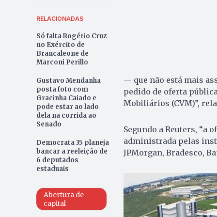
RELACIONADAS
Só falta Rogério Cruz
no Exército de
Brancaleone de
Marconi Perillo
— que não está mais as
Gustavo Mendanha
posta foto com
pedido de oferta pública
Gracinha Caiado e
Mobiliários (CVM)”, rela
pode estar ao lado
dela na corrida ao
Senado
Segundo a Reuters, “a of
administrada pelas inst
Democrata 35 planeja
bancar a reeleição de
JPMorgan, Bradesco, Ba
6 deputados
estaduais
Abertura de
capital