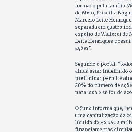
formado pela família Me
de Melo, Priscilla Nogu
Marcelo Leite Henriques
separada em quatro indi
espólio de Walterci de
Leite Henriques possui
ações”.
Segundo o portal, “todos
ainda estar indefinido o
preliminar permite ain
20% do número de ações 
para isso e se for de ac
O Suno informa que, “em
uma capitalização de c
líquido de R$ 543,2 mi
financiamentos circula