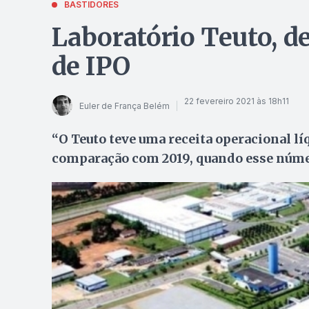
BASTIDORES
Laboratório Teuto, de
de IPO
22 fevereiro 2021 às 18h11
Euler de França Belém
“O Teuto teve uma receita operacional lí
comparação com 2019, quando esse núme