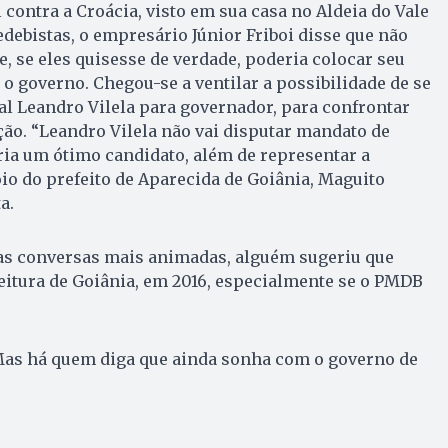
 contra a Croácia, visto em sua casa no Aldeia do Vale
ebistas, o empresário Júnior Friboi disse que não
ue, se eles quisesse de verdade, poderia colocar seu
o governo. Che­gou-se a ventilar a possibilidade de se
al Leandro Vilela para governador, para confrontar
ão. “Le­andro Vilela não vai disputar mandato de
eria um ótimo candidato, além de representar a
io do prefeito de Aparecida de Go­iânia, Maguito
a.
 as conversas mais animadas, alguém sugeriu que
feitura de Goiânia, em 2016, especialmente se o PMDB
 Mas há quem diga que ainda sonha com o governo de