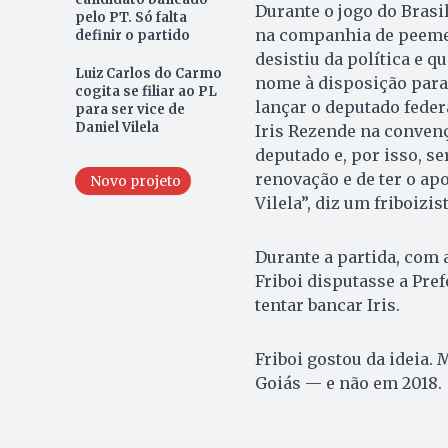
Durante o jogo do Brasil
pelo PT. Só falta
na companhia de peemed
definir o partido
desistiu da política e q
Luiz Carlos do Carmo
nome à disposição para 
cogita se filiar ao PL
lançar o deputado feder
para ser vice de
Daniel Vilela
Iris Rezende na convenç
deputado e, por isso, s
renovação e de ter o apo
Novo projeto
Vilela”, diz um friboizist
Durante a partida, com
Friboi disputasse a Pre
tentar bancar Iris.
Friboi gostou da ideia.
Goiás — e não em 2018.