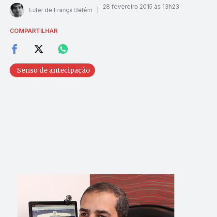
28 fevereiro 2015 às 13h23
Euler de França Belém
COMPARTILHAR
Senso de antecipação