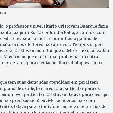
uivo
a, o professor universitário Cristo­vam Buarque fazia
quanto Joaquim Roriz con­fundia kafta, a comida, com
debate te­levisual, o mestre humilhou o goi­ano de
 maioria dos eleitores não aprovou. Tempos depois,
errota, Cristovam ad­mitiu que o debate, no qual exi­biu
u. Mas frisou que o principal problema era outro.
m programa para o cidadão, Roriz dialogava com o
o que tem suas demandas atendidas: em geral tem
u plano de saúde, banca es­cola particular para os
 automóvel particular. Cristovam falava para eles, que
u não precisassem) ouvi-lo, ao me­nos não com
trário, falava para o in­di­víduo, aquele que precisa do
la pública e, em alguns casos, paga aluguel e usa