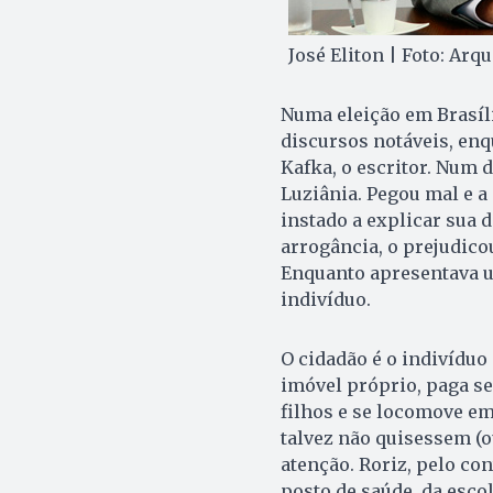
José Eliton | Foto: Arq
Numa eleição em Brasíli
discursos no­tá­veis, en
Ka­fka, o escritor. Num 
Luziânia. Pegou mal e a
instado a ex­plicar sua d
arrogância, o prejudico
Enquanto apresentava u
indivíduo.
O cidadão é o indivídu
imóvel próprio, pa­ga se
filhos e se locomove em
talvez não quisessem (o
atenção. Roriz, pe­lo con
pos­to de saúde, da esco