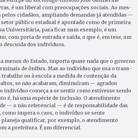
vras, é um liberal com pre­ocupações sociais. Ao mes­
 pelos cidadãos, ampliando demandas já atendidas —
 setor público estadual é apontado como de primeira
sa Uni­ver­sitária, para ficar num exemplo, é um
o, com porta de entrada e saí­da, o que é, em tese, um
ão descuida dos indivíduos.
sa me­nos do Estado, importa qua­se nada que o governo
terminais de ônibus. Mas ao indivíduo que usa o trans­
o tra­balho ou à escola a medida de contenção da
altos, se não acabaram, diminuíram — agradou
o indivíduo começa a se sentir como estivesse sendo
sto é, há uma espécie de inclusão. O atendimento
de — o não referencial — é de responsabilidade das
, como impera o caos, o indivíduo se sente
 planeja qualificar, por exemplo, o atendimento
m a prefeitura. É um diferencial.