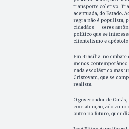
transporte coletivo. Tra
acentuada, do Es­tado. 
regra não é populista, 
cidadãos — seres autôno
político que se interes
clientelismo e apóstol
Em Brasília, no embate 
menos contemporâneo e,
nada escolástico mas um 
Cristovam, que se compo
realista.
O governador de Goiás, J
com atenção, adota um 
outro no futuro, quer di
José Eliton é um liberal