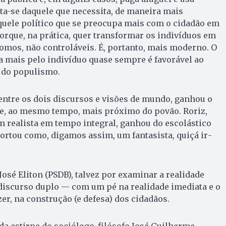
­ta-se daquele que necessita, de maneira mais
Aquele político que se pre­ocupa mais com o cidadão em
porque, na prática, quer transformar os indivíduos em
mos, não controláveis. É, portanto, mais mo­der­no. O
sa mais pelo indivíduo quase sem­pre é favorável ao
o do populismo.
entre os dois discursos e visões de mun­do, ganhou o
 ao mesmo tem­po, mais próximo do povão. Ro­riz,
rea­lista em tempo integral, ga­n­hou do escolástico
rtou como, digamos assim, um fantasista, quiçá ir­
osé Eli­ton (PSDB), talvez por examinar a realidade
discurso duplo — com um pé na realidade imediata e o
­zer, na construção (e defesa) dos cidadãos.
 da es­tirpe do sociólogo-filósofo Jo­sé Guilherme