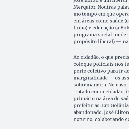
Merquior. Nou­tras pala
mo tempo em que opera
em áreas como saúde (o
linha) e educação (a Bol
programa social mo­der­n
propósito liberal) —, n
Ao cidadão, o que preci
coloque po­liciais nos 
porte coletivo para ir a
marginalidade — os ass
sobremaneira. No caso, 
tratado como cidadão, i
primário na área de saú
prefeituras. Em Goiânia
abandonado. José Eliton
noturno, colaborando co