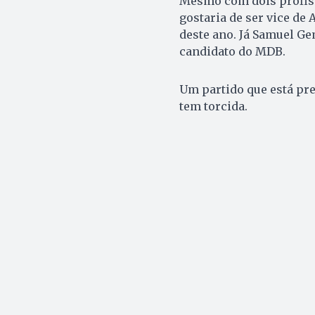
Mesmo com dois profiss
gostaria de ser vice de
deste ano. Já Samuel Ge
candidato do MDB.
Um partido que está pr
tem torcida.