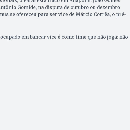
ionais, o PSDB está fraco em Anápolis. João Gomes
 Antônio Gomide, na disputa de outubro ou dezembro
mus se ofereceu para ser vice de Márcio Corrêa, o pré-
eocupado em bancar vice é como time que não joga: não