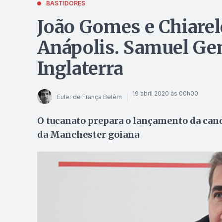
BASTIDORES
João Gomes e Chiare
Anápolis. Samuel Ge
Inglaterra
19 abril 2020 às 00h00
Euler de França Belém
O tucanato prepara o lançamento da cand
da Manchester goiana