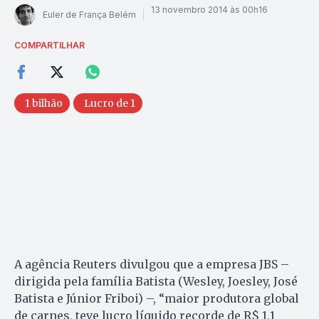
13 novembro 2014 às 00h16
Euler de França Belém
COMPARTILHAR
1 bilhão
Lucro de 1
A agência Reuters divulgou que a empresa JBS –
dirigida pela família Batista (Wesley, Joesley, José
Batista e Júnior Friboi) –, “maior produtora global
de carnes, teve lucro líquido recorde de R$ 1,1