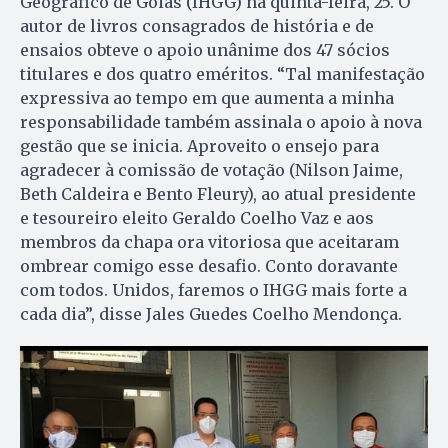
Geográfico de Goiás (IHGG) na quinta-feira, 25. O
autor de livros consagrados de história e de
ensaios obteve o apoio unânime dos 47 sócios
titulares e dos quatro eméritos. “Tal manifestação
expressiva ao tempo em que aumenta a minha
responsabilidade também assinala o apoio à nova
gestão que se inicia. Aproveito o ensejo para
agradecer à comissão de votação (Nilson Jaime,
Beth Caldeira e Bento Fleury), ao atual presidente
e tesoureiro eleito Geraldo Coelho Vaz e aos
membros da chapa ora vitoriosa que aceitaram
ombrear comigo esse desafio. Conto doravante
com todos. Unidos, faremos o IHGG mais forte a
cada dia”, disse Jales Guedes Coelho Mendonça.