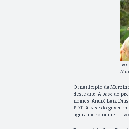
Ivo
Mor
O município de Morrinh
deste ano. A base do pr
nomes: André Luiz Dias 
PDT. A base do governo
agora outro nome — Ivo