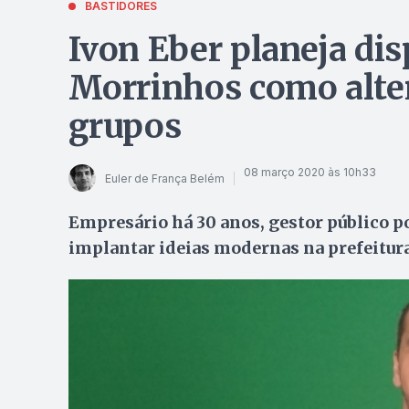
BASTIDORES
Ivon Eber planeja dis
Morrinhos como alte
grupos
08 março 2020 às 10h33
Euler de França Belém
Empresário há 30 anos, gestor público po
implantar ideias modernas na prefeitur